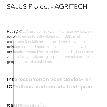
SALUS Project - AGRITECH
Het S.A.L.U.S.-project (Soluzioni Avanzate per la Lotta
contro le malattie delle piante con l’Utilizzo di
tecnologie Spaziali) heeft als doel een innovatieve,
geïntegreerde technologische oplossing te ontwikkelen
om landbouwbedrijven te ondersteunen bij het nemen
van beslissingen via een geospatiaal webplatform voor
geoptimaliseerd teeltbeheer.
Interesse tonen voor advies- en
ICT-dienstverlenende bedrijven
SALUS-website