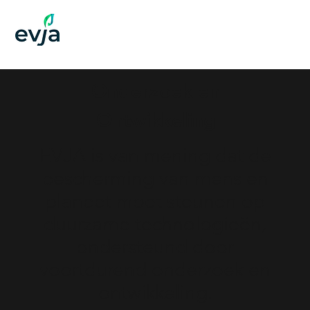
Onderzoek en
Ontwikkeling
EVJA is van mening dat de
bescherming van mens en
planeet moet steunen op
duurzame technologieën,
ondersteund door
voortdurend onderzoek en
ontwikkeling.