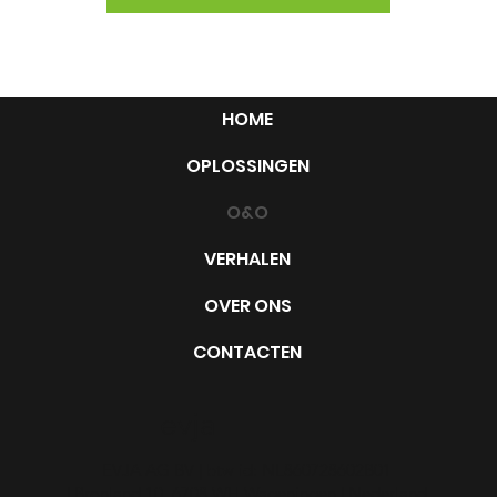
HOME
OPLOSSINGEN
O&O
VERHALEN
OVER ONS
CONTACTEN
evja
EVJA AG BV | btw id: NL860728602B01
| Bronland 10, 6708 WH Wageningen | Nederland