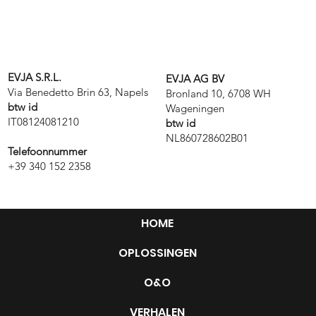
EVJA S.R.L.
EVJA AG BV
Via Benedetto Brin 63, Napels
Bronland 10, 6708 WH
btw id
Wageningen
IT08124081210
btw id
NL860728602B01
Telefoonnummer
+39 340 152 2358
HOME
OPLOSSINGEN
O&O
VERHALEN