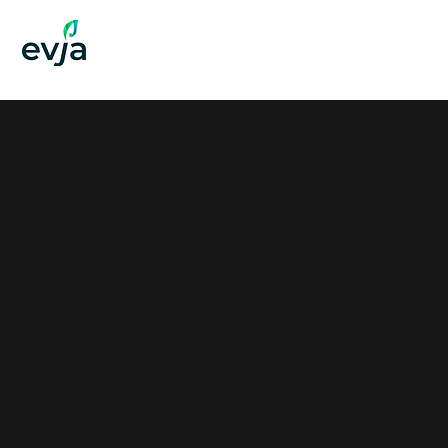
Forschung und
Entwicklung
EVJA ist der Ansicht, dass
der Schutz von Mensch und
Umwelt auf nachhaltigen
Technologien beruhen
sollte, die durch
kontinuierliche Forschung
und Entwicklung gefördert