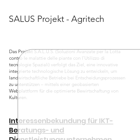
SALUS Projekt - Agritech
Das Projekt S.A.L.U.S. (Soluzioni Avanzate per la Lotta
contro le malattie delle piante con l’Utilizzo di
tecnologie Spaziali) verfolgt das Ziel, eine innovative
integrierte technologische Lösung zu entwickeln, um
landwirtschaftliche Betriebe bei Entscheidungsprozessen
zu unterstützen – mittels einer geobasierten
Webplattform für die optimierte Bewirtschaftung von
Kulturen.
Interessenbekundung für IKT-
Beratungs- und
Dienstleistungsunternehmen