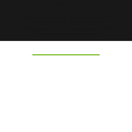
werden.
EVJA verpflichtet sich, in Zusammenarbeit mit
Forschungszentren, Universitäten und
Technologiepartnern, an Innovationsprojekten
teilzunehmen und diese zu fördern.